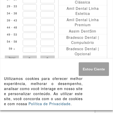
Clássica
29 - 33
Amil Dental Linha
Estetica
34 - 38
Amil Dental Linha
39 - 43
Premium
44 - 48
Assim DentSim
49 - 53
Bradesco Dental |
54 - 58
Compulsório
Bradesco Dental |
59 +
Opcional
Total
0
0
CarePlus Odonto
Dental Plus
Preço
Estou Ciente
Dental Uni
Utilizamos cookies para oferecer melhor
Dental Uni | Rio de
experiência, melhorar o desempenho,
Janeiro
Pesquisar
analisar como você interage em nosso site
DentalPar
e personalizar conteúdo. Ao utilizar este
DentalPar | CORPe
site, você concorda com o uso de cookies
DentalPar | Hebrom
e com nossa
Política de Privacidade
.
DentalPar | Safe