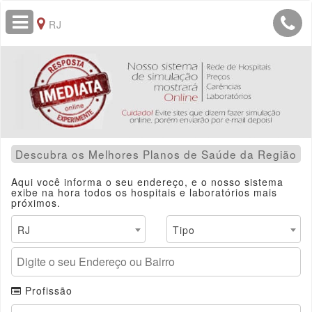
RJ
Descubra os Melhores Planos de Saúde da Região
Aqui você informa o seu endereço, e o nosso sistema
exibe na hora todos os hospitais e laboratórios mais
próximos.
RJ
Tipo
Profissão